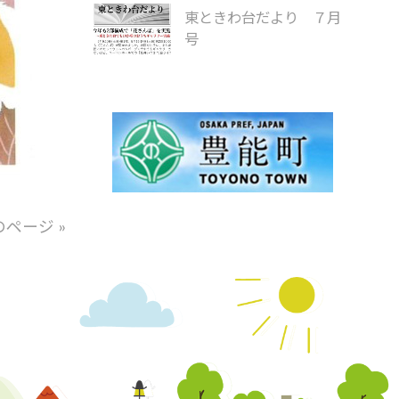
東ときわ台だより ７月
号
のページ »