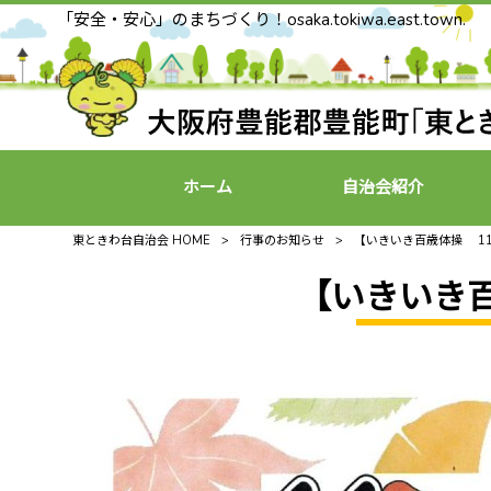
「安全・安心」のまちづくり！osaka.tokiwa.east.town.
ホーム
自治会紹介
東ときわ台自治会 HOME
>
行事のお知らせ
>
【いきいき百歳体操 1
【いきいき