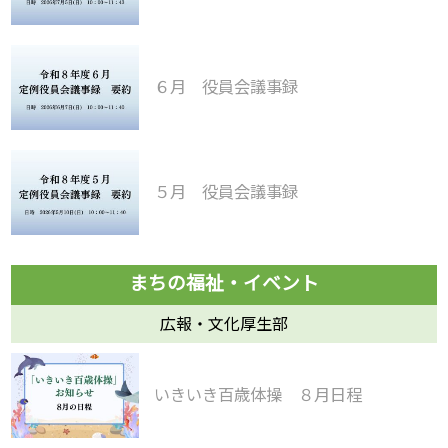
６月 役員会議事録
５月 役員会議事録
広報・文化厚生部
いきいき百歳体操 ８月日程