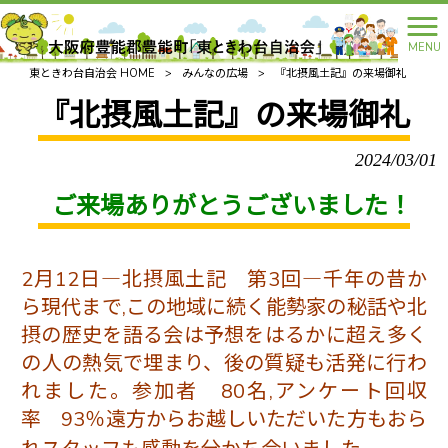
MENU
東ときわ台自治会 HOME
>
みんなの広場
>
『北摂風土記』の来場御礼
『北摂風土記』の来場御礼
2024/03/01
ご来場ありがとうございました！
2月12日―北摂風土記 第3回―千年の昔か
ら現代まで,
この地域に続く能勢家の秘話や北
摂の歴史を語る会は予想をはるかに超え多く
の人の熱気で埋まり、後の質疑も活発に行わ
れました。参加者 80名,
アンケート回収
率 93％遠方からお越し
いただいた方もおら