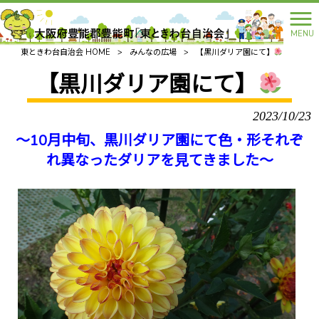
MENU
東ときわ台自治会 HOME
>
みんなの広場
>
【黒川ダリア園にて】
【黒川ダリア園にて】
2023/10/23
～10月中旬、黒川ダリア園にて色・形それぞ
れ異なったダリアを見てきました～