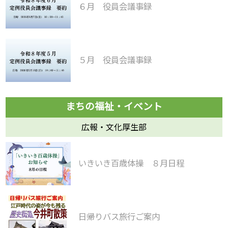
６月 役員会議事録
５月 役員会議事録
広報・文化厚生部
いきいき百歳体操 ８月日程
日帰りバス旅行ご案内