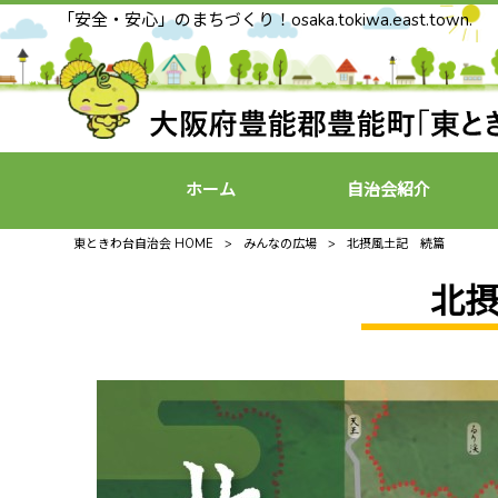
「安全・安心」のまちづくり！osaka.tokiwa.east.town.
ホーム
自治会紹介
東ときわ台自治会 HOME
>
みんなの広場
>
北摂風土記 続篇
北