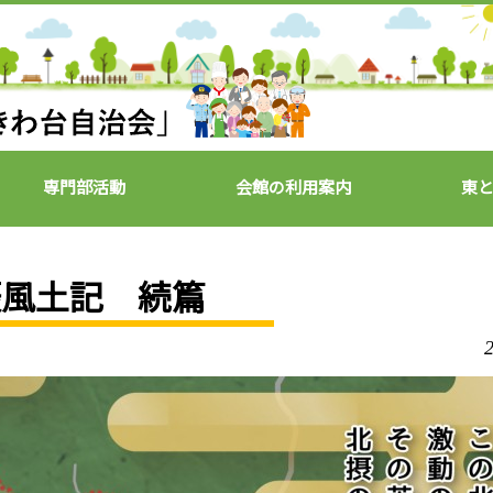
専門部活動
会館の利用案内
東
摂風土記 続篇
2