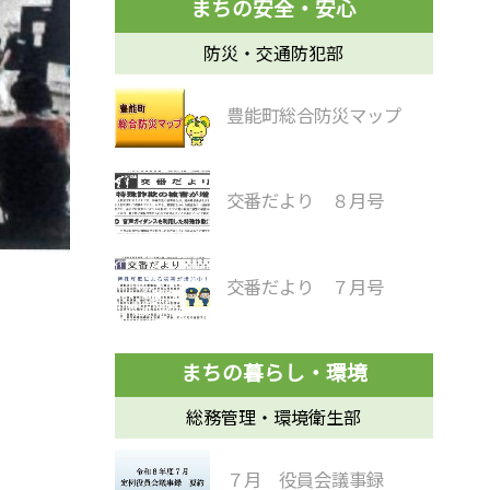
防災・交通防犯部
豊能町総合防災マップ
交番だより ８月号
交番だより ７月号
総務管理・環境衛生部
７月 役員会議事録