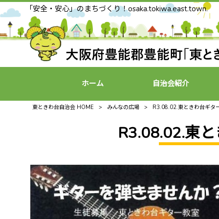
「安全・安心」のまちづくり！osaka.tokiwa.east.town.
ホーム
自治会紹介
東ときわ台自治会 HOME
>
みんなの広場
>
R3.08.02.東ときわ台ギ
R3.08.02