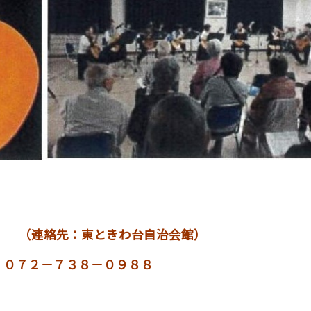
 （連絡先：東ときわ台自治会館）
X ０７２－７３８－０９８８