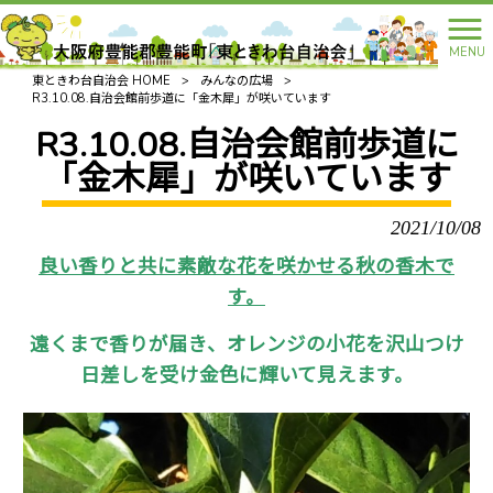
MENU
東ときわ台自治会 HOME
>
みんなの広場
>
R3.10.08.自治会館前歩道に「金木犀」が咲いています
R3.10.08.自治会館前歩道に
「金木犀」が咲いています
2021/10/08
良い香りと共に素敵な花を咲かせる秋の香木で
す。
遠くまで香りが届き、オレンジの小花を沢山つけ
日差しを受け金色に輝いて見えます。