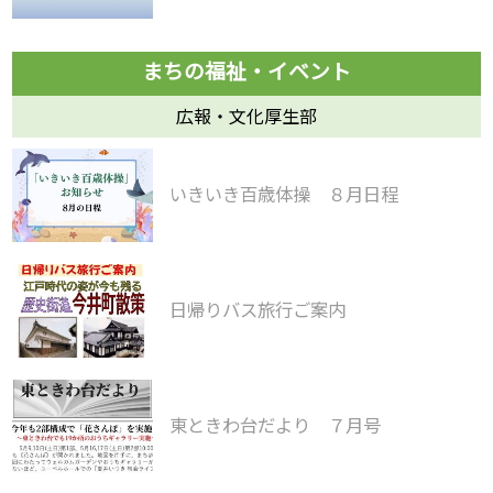
広報・文化厚生部
いきいき百歳体操 ８月日程
日帰りバス旅行ご案内
東ときわ台だより ７月号