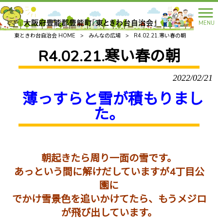
MENU
東ときわ台自治会 HOME
>
みんなの広場
>
R4.02.21.寒い春の朝
R4.02.21.寒い春の朝
2022/02/21
薄っすらと雪が積もりまし
た。
朝起きたら周り一面の雪です。
あっという間に解けだしていますが4丁目公
園に
でかけ雪景色を追いかけてたら、もうメジロ
が飛び出しています。