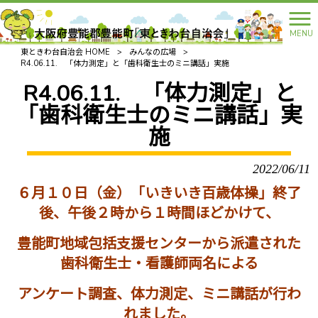
MENU
東ときわ台自治会 HOME
>
みんなの広場
>
R4.06.11. 「体力測定」と「歯科衛生士のミニ講話」実施
R4.06.11. 「体力測定」と
「歯科衛生士のミニ講話」実
施
2022/06/11
６月１０日（金）「いきいき百歳体操」終了
後、午後２時から１時間ほどかけて、
豊能町地域包括支援センターから派遣された
歯科衛生士・看護師両名による
アンケート調査、体力測定、ミニ講話が行わ
れました。