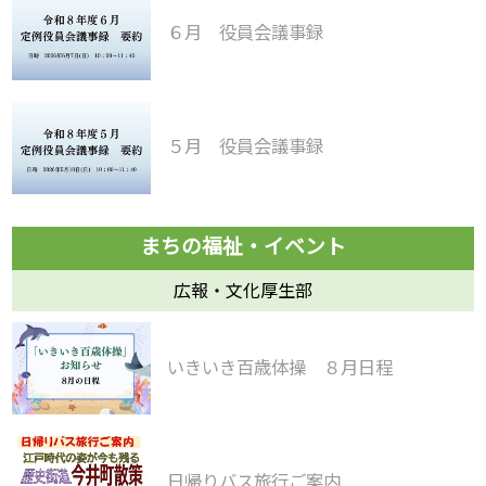
６月 役員会議事録
５月 役員会議事録
広報・文化厚生部
いきいき百歳体操 ８月日程
日帰りバス旅行ご案内