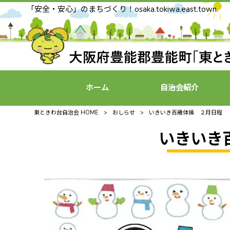
「安全・安心」のまちづくり！osaka.tokiwa.east.town.
ホーム
自治会紹介
東ときわ台自治会 HOME
>
おしらせ
>
いきいき百歳体操 ２月日程
いきいき