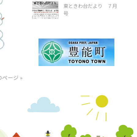
東ときわ台だより ７月
号
のページ »