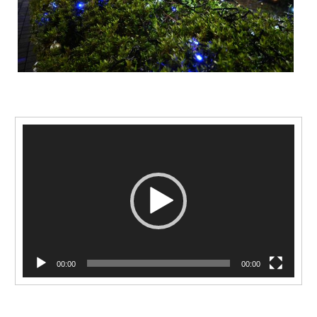
動
画
プ
レ
ー
ヤ
ー
00:00
00:00