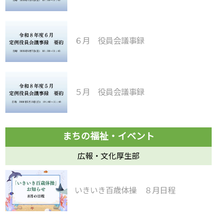
６月 役員会議事録
５月 役員会議事録
広報・文化厚生部
いきいき百歳体操 ８月日程