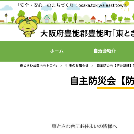
「安全・安心」のまちづくり！osaka.tokiwa.east.town.
ホーム
自治会紹介
東ときわ台自治会 HOME
>
行事のお知らせ
>
自主防災会【防災訓練】
自主防災会【