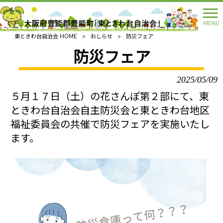
MENU
東ときわ台自治会 HOME
>
おしらせ
>
防災フェア
防災フェア
2025/05/09
５月１７日（土）の花さんぽ第２部にて、東
ときわ台自治会自主防災会と東ときわ台地区
福祉委員会の共催で防災フェアを実施いたし
ます。