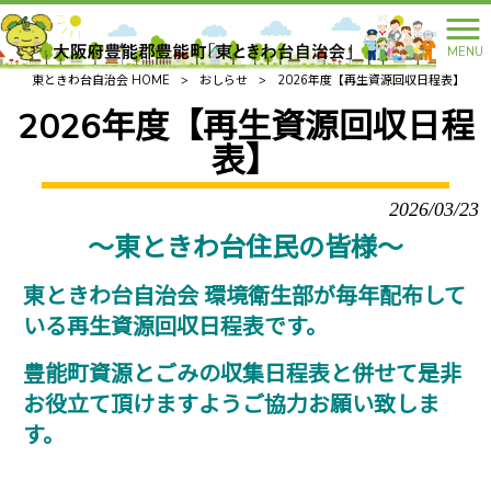
MENU
東ときわ台自治会 HOME
>
おしらせ
>
2026年度【再生資源回収日程表】
2026年度【再生資源回収日程
表】
2026/03/23
～東ときわ台住民の皆様～
東ときわ台自治会 環境衛生部が毎年配布して
いる再生資源回収日程表です。
豊能町資源とごみの収集日程表と併せて
是非
お役立て頂けますようご協力お願い致しま
す。