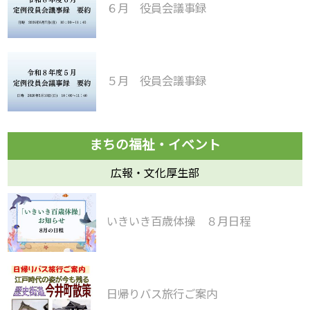
６月 役員会議事録
５月 役員会議事録
広報・文化厚生部
いきいき百歳体操 ８月日程
日帰りバス旅行ご案内