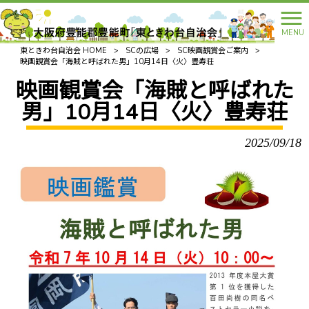
MENU
東ときわ台自治会 HOME
>
SCの広場
>
SC映画観賞会ご案内
>
映画観賞会「海賊と呼ばれた男」10月14日〈火〉豊寿荘
映画観賞会「海賊と呼ばれた
男」10月14日〈火〉豊寿荘
2025/09/18