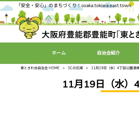
「安全・安心」のまちづくり！osaka.tokiwa.east.town.
ホーム
自治会紹介
東ときわ台自治会 HOME
>
SCの広場
>
11月19日（水）4丁目公園清
11月19日（水