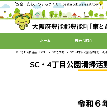
「安全・安心」のまちづくり！osaka.tokiwa.east.town.
ホーム
自治会紹介
東ときわ台自治会 HOME
>
SCの広場
>
SC・4丁目公園清掃活動 ８
SC・4丁目公園清掃