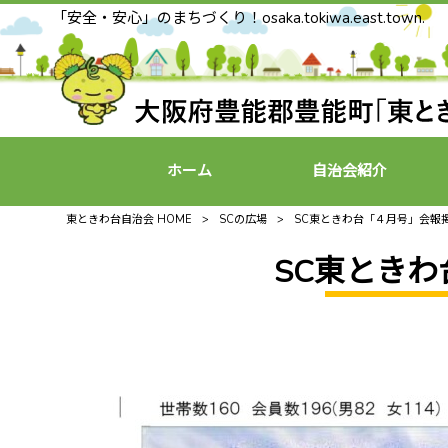
「安全・安心」のまちづくり！osaka.tokiwa.east.town.
ホーム
自治会紹介
東ときわ台自治会 HOME
>
SCの広場
>
SC東ときわ台「４月号」会報
SC東とき