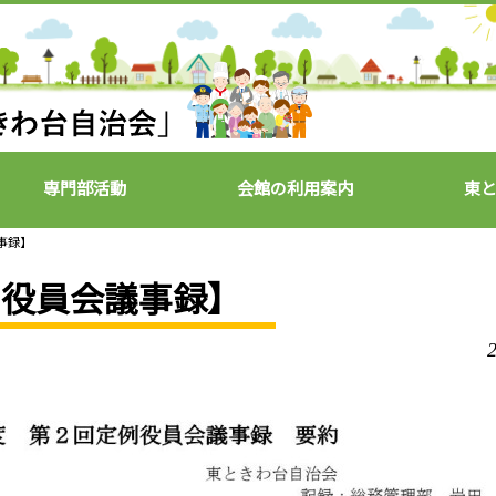
専門部活動
会館の利用案内
東
議事録】
 役員会議事録】
2