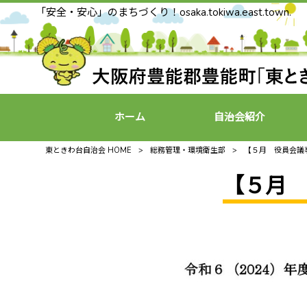
「安全・安心」のまちづくり！osaka.tokiwa.east.town.
ホーム
自治会紹介
東ときわ台自治会 HOME
>
総務管理・環境衛生部
>
【５月 役員会
【５月