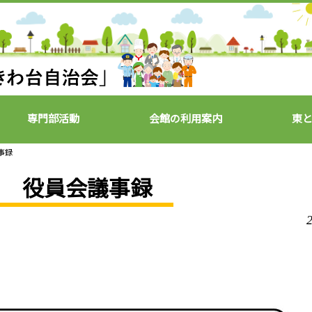
専門部活動
会館の利用案内
東
事録
月 役員会議事録
2