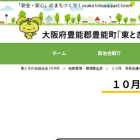
「安全・安心」のまちづくり！osaka.tokiwa.east.town.
ホーム
自治会紹介
東ときわ台自治会 HOME
>
総務管理・環境衛生部
>
１０月 役員会議
１０