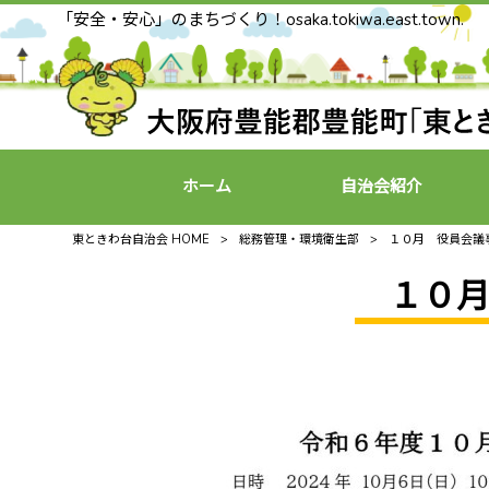
「安全・安心」のまちづくり！osaka.tokiwa.east.town.
ホーム
自治会紹介
東ときわ台自治会 HOME
>
総務管理・環境衛生部
>
１０月 役員会議
１０