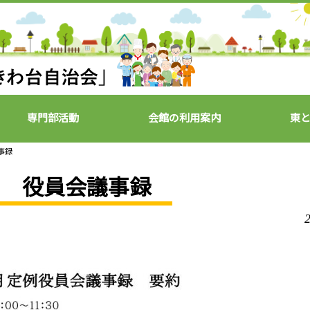
専門部活動
会館の利用案内
東
事録
月 役員会議事録
2